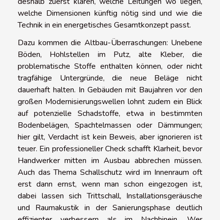
deshalb zuerst klären, welche Leitungen wo liegen,
welche Dimensionen künftig nötig sind und wie die
Technik in ein energetisches Gesamtkonzept passt.
Dazu kommen die Altbau-Überraschungen: Unebene
Böden, Hohlstellen im Putz, alte Kleber, die
problematische Stoffe enthalten können, oder nicht
tragfähige Untergründe, die neue Beläge nicht
dauerhaft halten. In Gebäuden mit Baujahren vor den
großen Modernisierungswellen lohnt zudem ein Blick
auf potenzielle Schadstoffe, etwa in bestimmten
Bodenbelägen, Spachtelmassen oder Dämmungen;
hier gilt, Verdacht ist kein Beweis, aber ignorieren ist
teuer. Ein professioneller Check schafft Klarheit, bevor
Handwerker mitten im Ausbau abbrechen müssen.
Auch das Thema Schallschutz wird im Innenraum oft
erst dann ernst, wenn man schon eingezogen ist,
dabei lassen sich Trittschall, Installationsgeräusche
und Raumakustik in der Sanierungsphase deutlich
effizienter verbessern als im Nachhinein. Wer