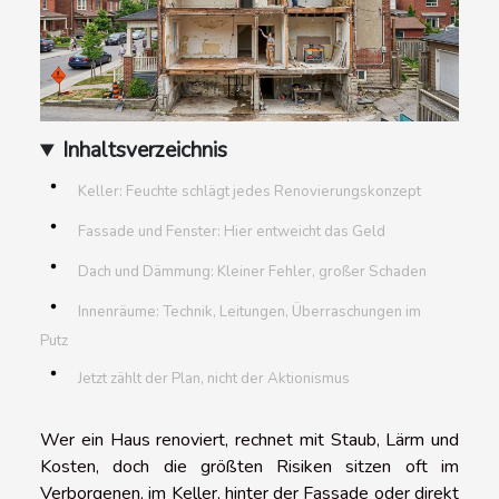
Inhaltsverzeichnis
Keller: Feuchte schlägt jedes Renovierungskonzept
Fassade und Fenster: Hier entweicht das Geld
Dach und Dämmung: Kleiner Fehler, großer Schaden
Innenräume: Technik, Leitungen, Überraschungen im
Putz
Jetzt zählt der Plan, nicht der Aktionismus
Wer ein Haus renoviert, rechnet mit Staub, Lärm und
Kosten, doch die größten Risiken sitzen oft im
Verborgenen, im Keller, hinter der Fassade oder direkt