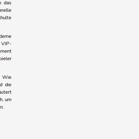
m das
nelle
chulte
derne
n VIP-
ement
ieler
: Wie
d die
äutert
ch, um
n.