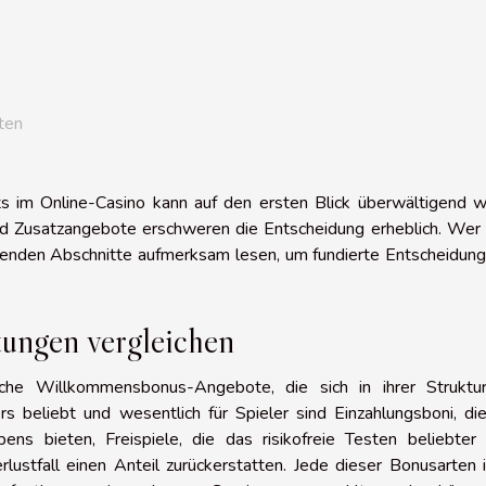
ten
im Online-Casino kann auf den ersten Blick überwältigend wi
nd Zusatzangebote erschweren die Entscheidung erheblich. Wer
olgenden Abschnitte aufmerksam lesen, um fundierte Entscheidun
tungen vergleichen
eiche Willkommensbonus-Angebote, die sich in ihrer Struktu
rs beliebt und wesentlich für Spieler sind Einzahlungsboni, di
ns bieten, Freispiele, die das risikofreie Testen beliebter 
lustfall einen Anteil zurückerstatten. Jede dieser Bonusarten 