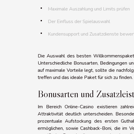
Maximale Auszahlung und Limits prüfen
Der Einfluss der Spielauswahl
Kundensupport und Zusatzdienste bewer
Die Auswahl des besten Willkommenspakets 
Unterschiedliche Bonusarten, Bedingungen u
auf maximale Vorteile legt, sollte die nachf
treffen und das ideale Paket für sich zu finden.
Bonusarten und Zusatzleis
Im Bereich Online-Casino existieren zahlr
Attraktivität deutlich unterscheiden. Besonde
prozentuale Aufstockung des ersten Guthabe
ermöglichen, sowie Cashback-Boni, die im Ver