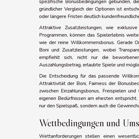
spezifische Bonusbedingungen gebunden, di
gründlicher Vergleich der Optionen ist ents
oder längere Fristen deutlich kundenfreundliche
Attraktive Zusatzleistungen, wie exklusiv
Programmen, können das Spielerlebnis weiter
wie der reine Willkommensbonus. Gerade O
Boni und Zusatzleistungen, wobei Transpar
empfiehlt sich, nicht nur die beworben
Auszahlungsbetrag, erlaubte Spiele und möglich
Die Entscheidung für das passende Willko
Attraktivität der Boni, Fairness der Bonusb
zwischen Einzahlungsbonus, Freispielen un
eigenen Bedürfnissen am ehesten entspricht.
nur den Spielspaß, sondern auch die Gewinnch
Wettbedingungen und Umsa
Wettanforderungen stellen einen wesentli