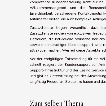
kompetente Kundenbetreuung nicht nur bei 
Willkommensangebot und die Bonusbedingu
Erreichbarkeit, verschiedene Kontaktmöglich
Mitarbeiter bieten, die auch komplexe Anliege
Zusatzdienste tragen wesentlich dazu b
Zusatzdienste reichen von exklusiven Treuep
Betreuern, die individuelle Wünsche berück
sowie mehrsprachiger Kundensupport sind re
attraktiver machen. Wer auf diese Aspekte acht
Vor der endgültigen Entscheidung für ein Wi
schnell reagiert der Kundensupport auf An
Support-Infrastruktur und der Casino Service
und gibt es Unterstützung bei der Auszahlun
langfristig Freude am Spielen zu haben und d
Zum selben Thema