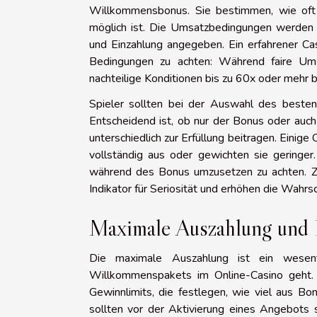
Willkommensbonus. Sie bestimmen, wie oft
möglich ist. Die Umsatzbedingungen werden
und Einzahlung angegeben. Ein erfahrener Ca
Bedingungen zu achten: Während faire Um
nachteilige Konditionen bis zu 60x oder mehr 
Spieler sollten bei der Auswahl des beste
Entscheidend ist, ob nur der Bonus oder auch
unterschiedlich zur Erfüllung beitragen. Eini
vollständig aus oder gewichten sie geringer.
während des Bonus umzusetzen zu achten. Zu
Indikator für Seriosität und erhöhen die Wahr
Maximale Auszahlung und 
Die maximale Auszahlung ist ein wesent
Willkommenspakets im Online-Casino geht. 
Gewinnlimits, die festlegen, wie viel aus Bo
sollten vor der Aktivierung eines Angebots 