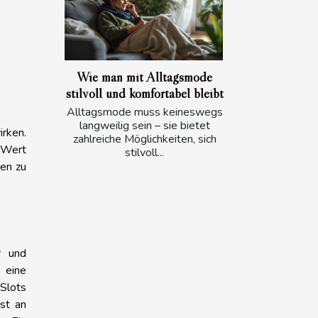
Wie man mit Alltagsmode
stilvoll und komfortabel bleibt
Alltagsmode muss keineswegs
langweilig sein – sie bietet
rken.
zahlreiche Möglichkeiten, sich
 Wert
stilvoll...
gen zu
r und
e eine
Slots
ist an