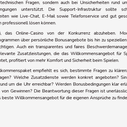
technischen Fragen, sondern auch bei Unsicherheiten rund u
ngen unterstützt. Die Support-Infrastruktur sollte sch
keiten wie Live-Chat, E-Mail sowie Telefonservice und gut ges
n professionell lösen können.
ei, das Online-Casino von der Konkurrenz abzuheben. Mo
rogrammen über persönliche Bonusangebote bis hin zu spezielle
sichtigen. Auch ein transparentes und faires Beschwerdemanag
levante Zusatzleistungen, die das Willkommensangebot für Sp
et, profitiert von mehr Komfort und Sicherheit beim Spielen.
llkommenspaket empfiehlt es sich, bestimmte Fragen zu klären
fragen? Welche Zusatzdienste werden konkret angeboten? Sin
 rund um die Uhr erreichbar? Werden Bonusbedingungen klar erl
g von Gewinnen? Die Beantwortung dieser Fragen ist unerlässli
as beste Willkommensangebot für die eigenen Ansprüche zu finde