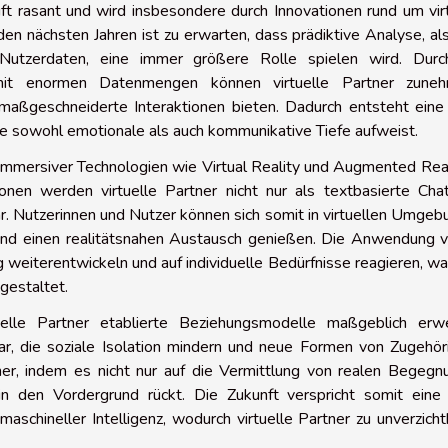
ft rasant und wird insbesondere durch Innovationen rund um vir
 den nächsten Jahren ist zu erwarten, dass prädiktive Analyse, al
 Nutzerdaten, eine immer größere Rolle spielen wird. Durc
en mit enormen Datenmengen können virtuelle Partner zune
maßgeschneiderte Interaktionen bieten. Dadurch entsteht eine
ie sowohl emotionale als auch kommunikative Tiefe aufweist.
n immersiver Technologien wie Virtual Reality und Augmented Real
ionen werden virtuelle Partner nicht nur als textbasierte Cha
r. Nutzerinnen und Nutzer können sich somit in virtuellen Umge
nd einen realitätsnahen Austausch genießen. Die Anwendung v
ig weiterentwickeln und auf individuelle Bedürfnisse reagieren, w
 gestaltet.
tuelle Partner etablierte Beziehungsmodelle maßgeblich erwe
r, die soziale Isolation mindern und neue Formen von Zugehöri
cher, indem es nicht nur auf die Vermittlung von realen Begeg
 in den Vordergrund rückt. Die Zukunft verspricht somit eine
aschineller Intelligenz, wodurch virtuelle Partner zu unverzich