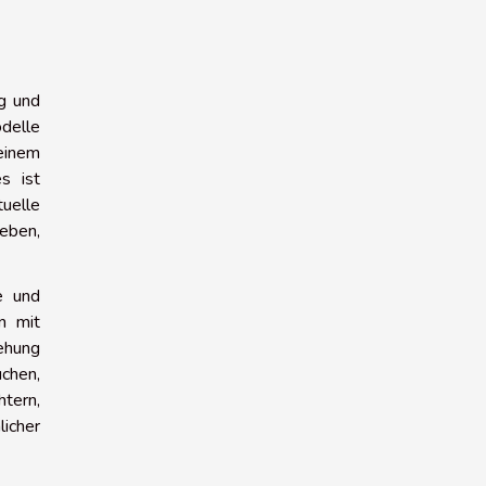
g und
odelle
einem
s ist
uelle
geben,
e und
n mit
iehung
chen,
htern,
icher