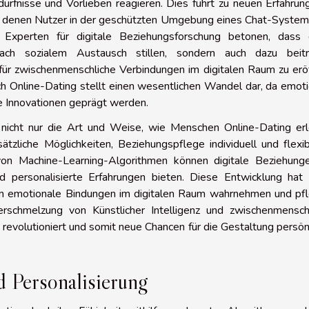
edürfnisse und Vorlieben reagieren. Dies führt zu neuen Erfahrun
i denen Nutzer in der geschützten Umgebung eines Chat-System
Experten für digitale Beziehungsforschung betonen, dass 
ach sozialem Austausch stillen, sondern auch dazu beitr
 zwischenmenschliche Verbindungen im digitalen Raum zu eröf
ch Online-Dating stellt einen wesentlichen Wandel dar, da emot
le Innovationen geprägt werden.
nicht nur die Art und Weise, wie Menschen Online-Dating erl
ätzliche Möglichkeiten, Beziehungspflege individuell und flexi
on Machine-Learning-Algorithmen können digitale Beziehung
d personalisierte Erfahrungen bieten. Diese Entwicklung hat 
en emotionale Bindungen im digitalen Raum wahrnehmen und pfl
rschmelzung von Künstlicher Intelligenz und zwischenmenschl
 revolutioniert und somit neue Chancen für die Gestaltung persön
d Personalisierung