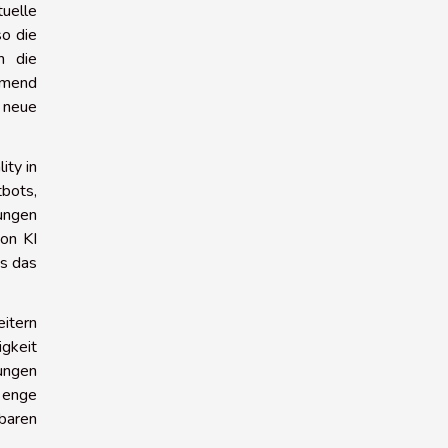
tuelle
so die
h die
hmend
 neue
ity in
tbots,
bungen
on KI
as das
itern
gkeit
nungen
 enge
tbaren