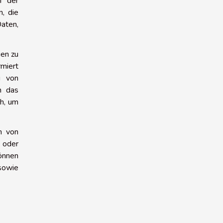
i der
, die
Daten,
ien zu
miert
g von
h das
ch, um
n von
 oder
können
sowie