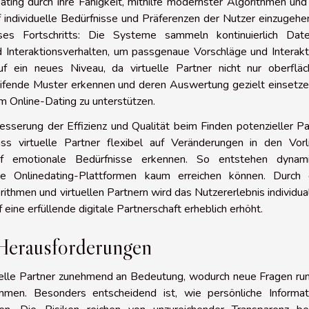
ating durch ihre Fähigkeit, mithilfe modernster Algorithmen und
 individuelle Bedürfnisse und Präferenzen der Nutzer einzugehe
eses Fortschritts: Die Systeme sammeln kontinuierlich Dat
 Interaktionsverhalten, um passgenaue Vorschläge und Interakt
f ein neues Niveau, da virtuelle Partner nicht nur oberfläch
reifende Muster erkennen und deren Auswertung gezielt einsetz
 Online-Dating zu unterstützen.
sserung der Effizienz und Qualität beim Finden potenzieller Pa
ass virtuelle Partner flexibel auf Veränderungen in den Vorl
f emotionale Bedürfnisse erkennen. So entstehen dynami
he Onlinedating-Plattformen kaum erreichen können. Durch 
ithmen und virtuellen Partnern wird das Nutzererlebnis individual
eine erfüllende digitale Partnerschaft erheblich erhöht.
 Herausforderungen
tuelle Partner zunehmend an Bedeutung, wodurch neue Fragen ru
mmen. Besonders entscheidend ist, wie persönliche Informat