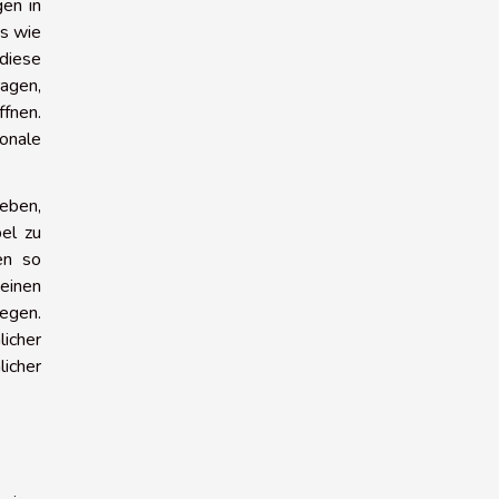
gen in
s wie
diese
agen,
fnen.
ionale
eben,
bel zu
en so
einen
egen.
icher
licher