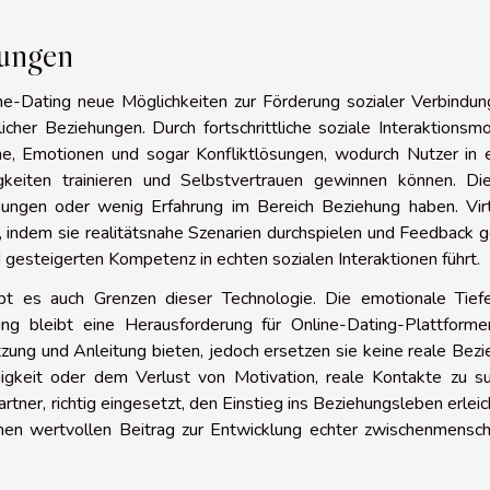
dungen
ne-Dating neue Möglichkeiten zur Förderung sozialer Verbindun
her Beziehungen. Durch fortschrittliche soziale Interaktionsm
che, Emotionen und sogar Konfliktlösungen, wodurch Nutzer in 
keiten trainieren und Selbstvertrauen gewinnen können. Die
ungen oder wenig Erfahrung im Bereich Beziehung haben. Virt
, indem sie realitätsnahe Szenarien durchspielen und Feedback 
 gesteigerten Kompetenz in echten sozialen Interaktionen führt.
ibt es auch Grenzen dieser Technologie. Die emotionale Tief
ung bleibt eine Herausforderung für Online-Dating-Plattforme
tzung und Anleitung bieten, jedoch ersetzen sie keine reale Bez
gkeit oder dem Verlust von Motivation, reale Kontakte zu su
tner, richtig eingesetzt, den Einstieg ins Beziehungsleben erleic
nen wertvollen Beitrag zur Entwicklung echter zwischenmenschl