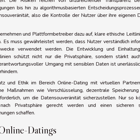
en. Die Risiken reichen von unzureichender Transparenz be
ungen bis hin zu algorithmusbasierten Entscheidungsprozessen
souveränität, also die Kontrolle der Nutzer über ihre eigenen 
ernehmen und Plattformbetreiber dazu auf, klare ethische Leitlin
 Es muss gewährleistet werden, dass Nutzer verständlich infor
Zwecke verwendet werden. Die Entwicklung und Einhaltun
inien schützt nicht nur die Privatsphäre, sondern stärkt auc
verantwortungsvoller Umgang mit sensiblen Daten ist unerlässli
rhindern.
z und Ethik im Bereich Online-Dating mit virtuellen Partner
sche Maßnahmen wie Verschlüsselung, dezentrale Speicherung
forderlich, um die Datensouveränität sicherzustellen. Nur so 
nach Privatsphäre gerecht werden und einen sicheren 
hungen schaffen.
 Online-Datings