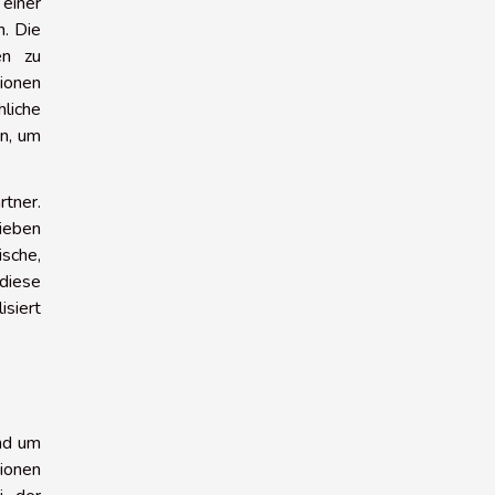
 einer
n. Die
en zu
ionen
liche
en, um
rtner.
ieben
sche,
diese
isiert
nd um
ionen