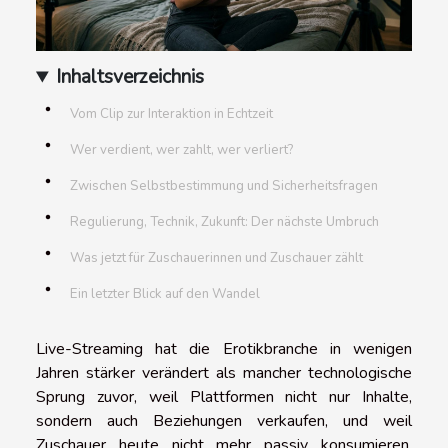
Inhaltsverzeichnis
Vom Clip zur Interaktion in Echtzeit
Wer verdient, wer zahlt, wer verliert?
Zwischen Selbstbestimmung und Sicherheitsfragen
Regulierung, Technik, Zukunft: Der nächste Umbruch
Was jetzt für Zuschauerinnen und Zuschauer zählt
Ein letzter Blick auf den Wandel
Live-Streaming hat die Erotikbranche in wenigen
Jahren stärker verändert als mancher technologische
Sprung zuvor, weil Plattformen nicht nur Inhalte,
sondern auch Beziehungen verkaufen, und weil
Zuschauer heute nicht mehr passiv konsumieren,